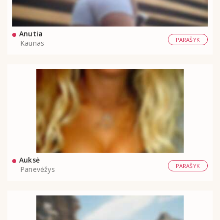
Anutia
PARAŠYK
Kaunas
Auksė
PARAŠYK
Panevėžys