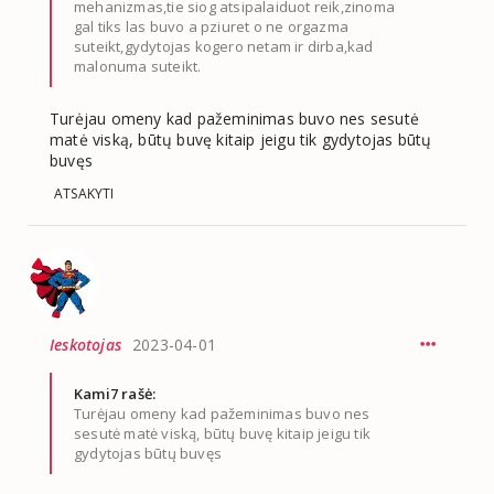
mehanizmas,tie siog atsipalaiduot reik,zinoma
gal tiks las buvo a pziuret o ne orgazma
suteikt,gydytojas kogero netam ir dirba,kad
malonuma suteikt.
Turėjau omeny kad pažeminimas buvo nes sesutė
matė viską, būtų buvę kitaip jeigu tik gydytojas būtų
buvęs
ATSAKYTI
Ieskotojas
2023-04-01
Kami7 rašė:
Turėjau omeny kad pažeminimas buvo nes
sesutė matė viską, būtų buvę kitaip jeigu tik
gydytojas būtų buvęs