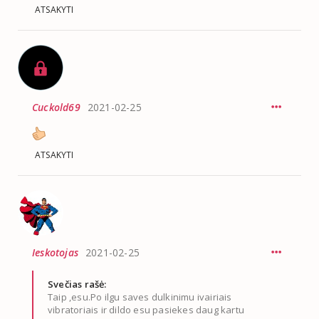
ATSAKYTI
Cuckold69
2021-02-25
ATSAKYTI
Ieskotojas
2021-02-25
Svečias rašė:
Taip ,esu.Po ilgu saves dulkinimu ivairiais
vibratoriais ir dildo esu pasiekes daug kartu