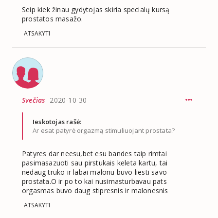
Seip kiek žinau gydytojas skiria specialų kursą
prostatos masažo.
ATSAKYTI
Svečias
2020-10-30
Ieskotojas rašė:
Ar esat patyrė orgazmą stimuliuojant prostata?
Patyres dar neesu,bet esu bandes taip rimtai
pasimasazuoti sau pirstukais keleta kartu, tai
nedaug truko ir labai malonu buvo liesti savo
prostata.O ir po to kai nusimasturbavau pats
orgasmas buvo daug stipresnis ir malonesnis
ATSAKYTI