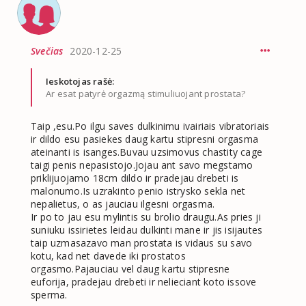
Svečias
2020-12-25
Ieskotojas rašė:
Ar esat patyrė orgazmą stimuliuojant prostata?
Taip ,esu.Po ilgu saves dulkinimu ivairiais vibratoriais
ir dildo esu pasiekes daug kartu stipresni orgasma
ateinanti is isanges.Buvau uzsimovus chastity cage
taigi penis nepasistojo.Jojau ant savo megstamo
priklijuojamo 18cm dildo ir pradejau drebeti is
malonumo.Is uzrakinto penio istrysko sekla net
nepalietus, o as jauciau ilgesni orgasma.
Ir po to jau esu mylintis su brolio draugu.As pries ji
suniuku issirietes leidau dulkinti mane ir jis isijautes
taip uzmasazavo man prostata is vidaus su savo
kotu, kad net davede iki prostatos
orgasmo.Pajauciau vel daug kartu stipresne
euforija, pradejau drebeti ir nelieciant koto issove
sperma.