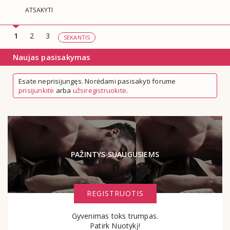
ATSAKYTI
1
2
3
SEKANTIS
Naujas pasisakymas
Esate neprisijungęs. Norėdami pasisakyti forume
prisijunkite
arba
užsiregistruokite
.
PAŽINTYS SUAUGUSIEMS
REGISTRUOTIS
Gyvenimas toks trumpas.
Patirk Nuotykį!