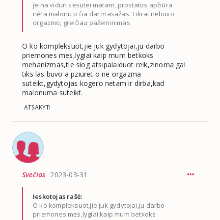
įeina vidun sesutei matant, prostatos apžiūra
nėra malonu o čia dar masažas. Tikrai nebuvo
orgazmo, greičiau pažeminimas
O ko kompleksuot,jie juk gydytojai,ju darbo
priemones mes,lygiai kaip mum betkoks
mehanizmas,tie siog atsipalaiduot reik,zinoma gal
tiks las buvo a pziuret o ne orgazma
suteikt,gydytojas kogero netam ir dirba,kad
malonuma suteikt.
ATSAKYTI
Svečias
2023-03-31
Ieskotojas rašė:
O ko kompleksuot,jie juk gydytojai,ju darbo
priemones mes,lygiai kaip mum betkoks