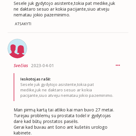
Sesele juk gydytojo asistente,tokia pat medike,juk
ne daktaro sesuo ar kokia pacijante,siuo atveju
nematau jokio pazeminimo.
ATSAKYTI
Svečias
2023-04-01
Ieskotojas rašė:
Sesele juk gydytojo asistente,tokia pat
medike,juk ne daktaro sesuo ar kokia
pacijante,siuo atveju nematau jokio pazeminimo.
Man pirmą kartą tai atliko kai man buvo 27 metai.
Turėjau problemų su prostata todėl ir gydytojas
darė kad būtų prostatos pasėlis.
Gerai kad buvau ant šono ant kušetės urologo
kabinete.