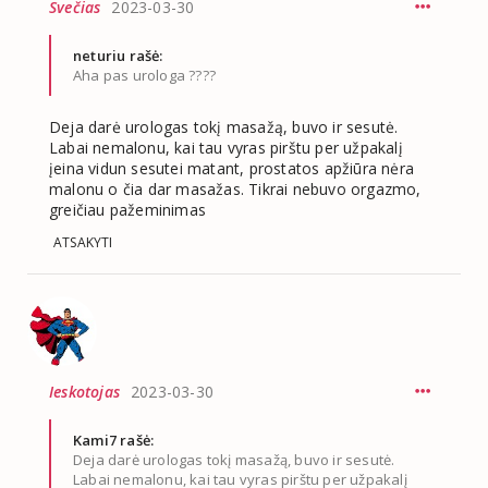
Svečias
2023-03-30
neturiu rašė:
Aha pas urologa ????
Deja darė urologas tokį masažą, buvo ir sesutė.
Labai nemalonu, kai tau vyras pirštu per užpakalį
įeina vidun sesutei matant, prostatos apžiūra nėra
malonu o čia dar masažas. Tikrai nebuvo orgazmo,
greičiau pažeminimas
ATSAKYTI
Ieskotojas
2023-03-30
Kami7 rašė:
Deja darė urologas tokį masažą, buvo ir sesutė.
Labai nemalonu, kai tau vyras pirštu per užpakalį