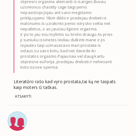
stipresni orgasma ateinanti is isanges.Buvau
uzsimovus chastity cage taigi penis
nepasistojo.Jojau ant savo megstamo
priklijuojamo 18cm dildo ir pradejau drebeti is
malonumo.Is uzrakinto penio istrysko sekla net
nepalietus, o as jauciau ilgesni orgasma.
Ir po to jau esu mylintis su brolio draugu.As pries
ji suniuku issirietes leidau dulkinti mane ir jis
isijautes taip uzmasazavo man prostata is
vidaus su savo kotu, kad net davede iki
prostatos orgasmo.Pajauciau vel daug kartu
stipresne euforija, pradejau drebeti ir nelieciant
koto issove sperma.
Literatūro rašo kad vyro prostata,tai ką ne taspats
kaip moters G taškas.
ATSAKYTI