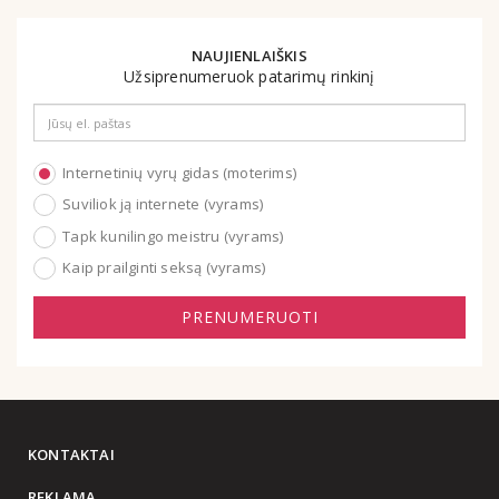
NAUJIENLAIŠKIS
Užsiprenumeruok patarimų rinkinį
Email
address
Internetinių vyrų gidas (moterims)
Suviliok ją internete (vyrams)
Tapk kunilingo meistru (vyrams)
Kaip prailginti seksą (vyrams)
PRENUMERUOTI
KONTAKTAI
REKLAMA