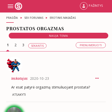
PAŽINTYS
Toggle
navigation
PRADŽIA
SEX FORUMAS
EROTINIS MASAŽAS
PROSTATOS ORGAZMAS
NAUJA TEMA
1
2
3
PRENUMERUOTI
SEKANTIS
Ieskotojas
2020-10-23
Ar esat patyrė orgazmą stimuliuojant prostata?
ATSAKYTI