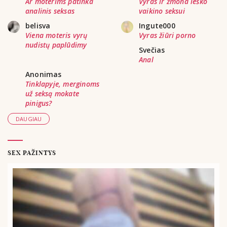
Ar moterims patinka
Vyras ir žmona ieško
analinis seksas
vaikino seksui
belisva
Ingute000
Viena moteris vyrų
Vyras žiūri porno
nudistų paplūdimy
Svečias
Anal
Anonimas
Tinklapyje, merginoms
už seksą mokate
pinigus?
DAUGIAU
SEX PAŽINTYS