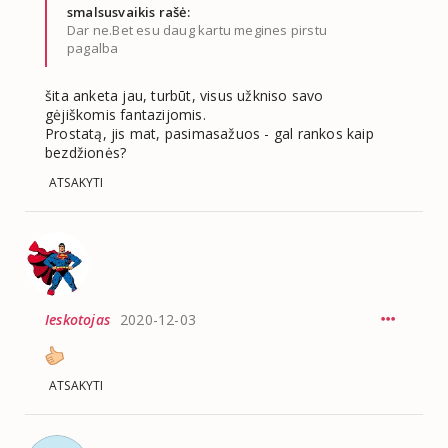
smalsusvaikis rašė:
Dar ne.Bet esu daug kartu megines pirstu
pagalba
šita anketa jau, turbūt, visus užkniso savo
gėjiškomis fantazijomis.
Prostatą, jis mat, pasimasažuos - gal rankos kaip
bezdžionės?
ATSAKYTI
Ieskotojas
2020-12-03
ATSAKYTI