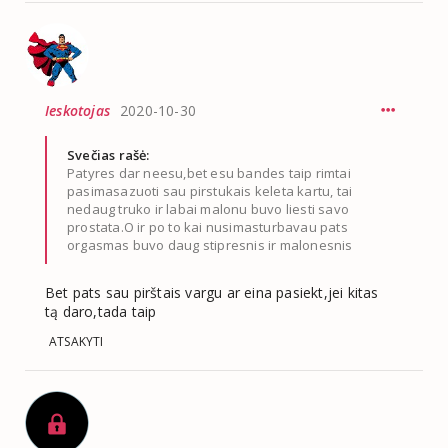
Ieskotojas
2020-10-30
Svečias rašė:
Patyres dar neesu,bet esu bandes taip rimtai
pasimasazuoti sau pirstukais keleta kartu, tai
nedaug truko ir labai malonu buvo liesti savo
prostata.O ir po to kai nusimasturbavau pats
orgasmas buvo daug stipresnis ir malonesnis
Bet pats sau pirštais vargu ar eina pasiekt,jei kitas
tą daro,tada taip
ATSAKYTI