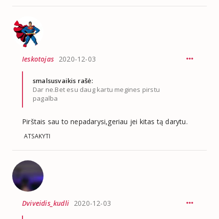
Ieskotojas
2020-12-03
smalsusvaikis rašė:
Dar ne.Bet esu daug kartu megines pirstu
pagalba
Pirštais sau to nepadarysi,geriau jei kitas tą darytu.
ATSAKYTI
Dviveidis_kudli
2020-12-03