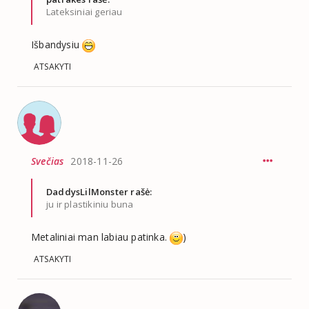
Lateksiniai geriau
Išbandysiu
ATSAKYTI
Svečias
2018-11-26
DaddysLilMonster rašė:
ju ir plastikiniu buna
Metaliniai man labiau patinka.
)
ATSAKYTI