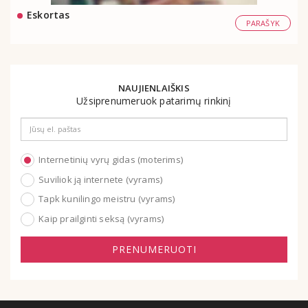
Eskortas
PARAŠYK
NAUJIENLAIŠKIS
Užsiprenumeruok patarimų rinkinį
Email
address
Internetinių vyrų gidas (moterims)
Suviliok ją internete (vyrams)
Tapk kunilingo meistru (vyrams)
Kaip prailginti seksą (vyrams)
PRENUMERUOTI