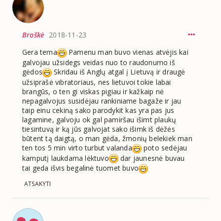
Broškė
2018-11-23
Gera tema
Pamenu man buvo vienas atvėjis kai
galvojau užsidegs veidas nuo to raudonumo iš
gėdos
Skridau iš Anglų atgal į Lietuvą ir draugė
užsiprašė vibratoriaus, nes lietuvoi tokie labai
brangūs, o ten gi viskas pigiau ir kažkaip nė
nepagalvojus susidėjau rankiniame bagaže ir jau
taip einu cekiną sako parodykit kas yra pas jus
lagamine, galvoju ok gal pamiršau išimt plaukų
tiesintuvą ir ką jūs galvojat sako išimk iš dėžės
būtent tą daigtą, o man gėda, žmonių belekiek man
ten tos 5 min virto turbut valanda
poto sedėjau
kamputį laukdama lėktuvo
dar jaunesnė buvau
tai geda išvis begalinė tuomet buvo
ATSAKYTI