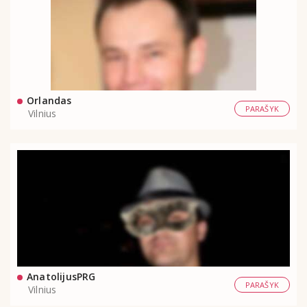
Orlandas
PARAŠYK
Vilnius
AnatolijusPRG
PARAŠYK
Vilnius