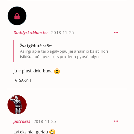
DaddysLilMonster
2018-11-25
Žvaigždutė rašė:
Aš irgi apie tai pagalvojau jei analinio kaišti nori
isikišus būti pvz. o jis pradeda pypsėt blyn ..
ju ir plastikiniu buna
ATSAKYTI
patrakes
2018-11-25
Lateksiniai geriau