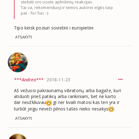
stebėti oro uoste aplinkinių reakcijas.
Tai va, rekomenduoji ir temos autorei elgtis taip
pat - for fun :-)
Tipo keisk poziuri sovietini i europietini
ATSAKYTI
***Andrea***
2018-11-23
Aš vežuosi pakraunamą vibratorių arba bagaže, kuri
atiduoti prieš patikrą arba rankiniam, bet nė karto
dar neužkliuvau
gi nėr kvaili matosi kas ten yra ir
turbūt jeigu neveži pilnos tašės nieko nesakys
ATSAKYTI