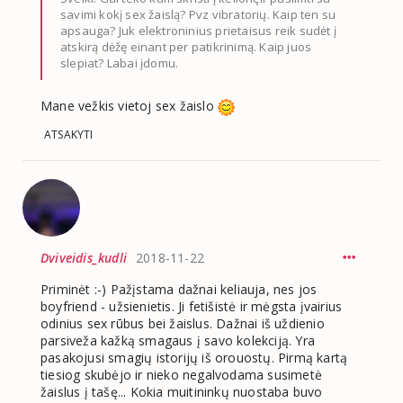
savimi kokį sex žaislą? Pvz vibratorių. Kaip ten su
apsauga? Juk elektroninius prietaisus reik sudėt į
atskirą dėžę einant per patikrinimą. Kaip juos
slepiat? Labai įdomu.
Mane vežkis vietoj sex žaislo
ATSAKYTI
Dviveidis_kudli
2018-11-22
Priminėt :-) Pažįstama dažnai keliauja, nes jos
boyfriend - užsienietis. Ji fetišistė ir mėgsta įvairius
odinius sex rūbus bei žaislus. Dažnai iš uždienio
parsiveža kažką smagaus į savo kolekciją. Yra
pasakojusi smagių istorijų iš orouostų. Pirmą kartą
tiesiog skubėjo ir nieko negalvodama susimetė
žaislus į tašę... Kokia muitininkų nuostaba buvo