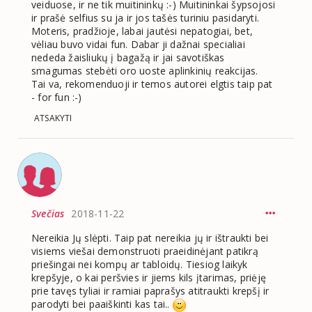
veiduose, ir ne tik muitininkų :-) Muitininkai šypsojosi
ir prašė selfius su ja ir jos tašės turiniu pasidaryti.
Moteris, pradžioje, labai jautėsi nepatogiai, bet,
vėliau buvo vidai fun. Dabar ji dažnai specialiai
nededa žaisliukų į bagažą ir jai savotiškas
smagumas stebėti oro uoste aplinkinių reakcijas.
Tai va, rekomenduoji ir temos autorei elgtis taip pat
- for fun :-)
ATSAKYTI
Svečias
2018-11-22
Nereikia Jų slėpti. Taip pat nereikia jų ir ištraukti bei
visiems viešai demonstruoti praeidinėjant patikrą
priešingai nei kompų ar tabloidų. Tiesiog laikyk
krepšyje, o kai peršvies ir jiems kils įtarimas, priėję
prie tavęs tyliai ir ramiai paprašys atitraukti krepšį ir
parodyti bei paaiškinti kas tai..