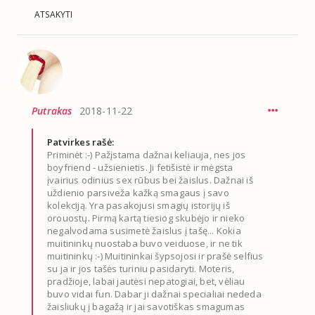
ATSAKYTI
Putrakas
2018-11-22
Patvirkes rašė:
Priminėt :-) Pažįstama dažnai keliauja, nes jos
boyfriend - užsienietis. Ji fetišistė ir mėgsta
įvairius odinius sex rūbus bei žaislus. Dažnai iš
uždienio parsiveža kažką smagaus į savo
kolekciją. Yra pasakojusi smagių istorijų iš
orouostų. Pirmą kartą tiesiog skubėjo ir nieko
negalvodama susimetė žaislus į tašę... Kokia
muitininkų nuostaba buvo veiduose, ir ne tik
muitininkų :-) Muitininkai šypsojosi ir prašė selfius
su ja ir jos tašės turiniu pasidaryti. Moteris,
pradžioje, labai jautėsi nepatogiai, bet, vėliau
buvo vidai fun. Dabar ji dažnai specialiai nededa
žaisliukų į bagažą ir jai savotiškas smagumas