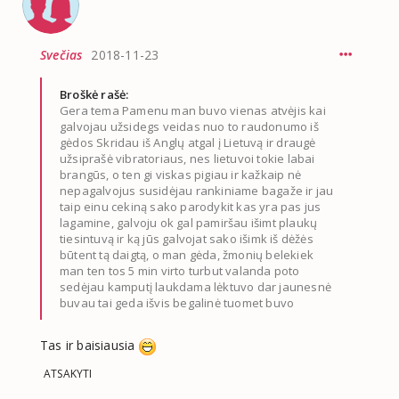
Svečias
2018-11-23
Broškė rašė:
Gera tema Pamenu man buvo vienas atvėjis kai
galvojau užsidegs veidas nuo to raudonumo iš
gėdos Skridau iš Anglų atgal į Lietuvą ir draugė
užsiprašė vibratoriaus, nes lietuvoi tokie labai
brangūs, o ten gi viskas pigiau ir kažkaip nė
nepagalvojus susidėjau rankiniame bagaže ir jau
taip einu cekiną sako parodykit kas yra pas jus
lagamine, galvoju ok gal pamiršau išimt plaukų
tiesintuvą ir ką jūs galvojat sako išimk iš dėžės
būtent tą daigtą, o man gėda, žmonių belekiek
man ten tos 5 min virto turbut valanda poto
sedėjau kamputį laukdama lėktuvo dar jaunesnė
buvau tai geda išvis begalinė tuomet buvo
Tas ir baisiausia
ATSAKYTI