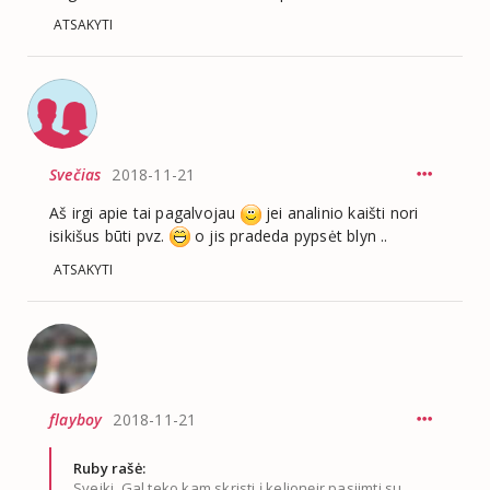
ATSAKYTI
Svečias
2018-11-21
Aš irgi apie tai pagalvojau
jei analinio kaišti nori
isikišus būti pvz.
o jis pradeda pypsėt blyn ..
ATSAKYTI
flayboy
2018-11-21
Ruby rašė:
Sveiki. Gal teko kam skristi į kelionęir pasiimti su