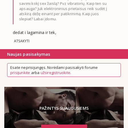
savimi kokį sex žaislą? Pvz vibratorių. Kaip ten su
apsauga? Juk elektroninius prietaisus reik sudėt į
atskirą dėžę einant per patikrinimą. Kaip juos
slepiat? Labai įdomu.
dedat i lagamina ir tek,
ATSAKYTI
Naujas pasisakymas
Esate neprisijungęs. Norėdami pasisakyti forume
prisijunkite
arba
užsiregistruokite
.
PAŽINTYS SUAUGUSIEMS