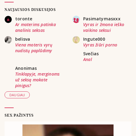
NAUJAUSIOS DISKUSIJOS
toronte
Pasimatymasxxx
Ar moterims patinka
Vyras ir žmona ieško
analinis seksas
vaikino seksui
belisva
Ingute000
Viena moteris vyrų
Vyras žiūri porno
nudistų paplūdimy
Svečias
Anal
Anonimas
Tinklapyje, merginoms
už seksą mokate
pinigus?
DAUGIAU
SEX PAŽINTYS