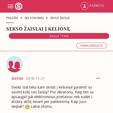
PAŽINTYS
Toggle
navigation
PRADŽIA
SEX FORUMAS
SEKSO ŽAISLAI
SEKSO ŽAISLAI Į KELIONĘ
NAUJA TEMA
PRENUMERUOTI
Svečias
2018-11-21
Sveiki. Gal teko kam skristi į kelionęir pasiimti su
savimi kokį sex žaislą? Pvz vibratorių. Kaip ten su
apsauga? Juk elektroninius prietaisus reik sudėt į
atskirą dėžę einant per patikrinimą. Kaip juos
slepiat?
Labai įdomu.