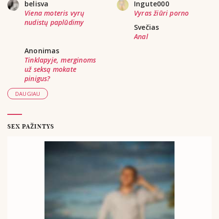
belisva
Ingute000
Viena moteris vyrų
Vyras žiūri porno
nudistų paplūdimy
Svečias
Anal
Anonimas
Tinklapyje, merginoms
už seksą mokate
pinigus?
DAUGIAU
SEX PAŽINTYS