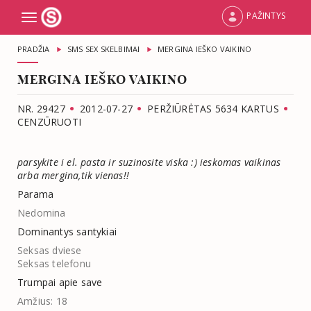
PAŽINTYS
Toggle
navigation
PRADŽIA
SMS SEX SKELBIMAI
MERGINA IEŠKO VAIKINO
MERGINA IEŠKO VAIKINO
NR. 29427
2012-07-27
PERŽIŪRĖTAS 5634 KARTUS
CENZŪRUOTI
parsykite i el. pasta ir suzinosite viska :) ieskomas vaikinas
arba mergina,tik vienas!!
Parama
Nedomina
Dominantys santykiai
Seksas dviese
Seksas telefonu
Trumpai apie save
Amžius: 18