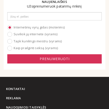
NAUJIENLAIŠKIS
Užsiprenumeruok patarimų rinkinį
Email
address
Internetinių vyrų gidas (moterims)
Suviliok ją internete (vyrams)
Tapk kunilingo meistru (vyrams)
Kaip prailginti seksą (vyrams)
PRENUMERUOTI
KONTAKTAI
REKLAMA
NAUDOJIMOSI TAISYKLĖS