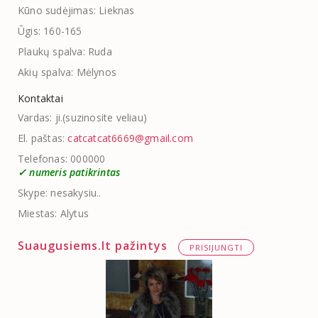
Kūno sudėjimas: Lieknas
Ūgis: 160-165
Plaukų spalva: Ruda
Akių spalva: Mėlynos
Kontaktai
Vardas: ji.(suzinosite veliau)
El. paštas:
catcatcat6669@gmail.com
Telefonas: 000000
✓ numeris patikrintas
Skype: nesakysiu..
Miestas: Alytus
Suaugusiems.lt pažintys
PRISIJUNGTI