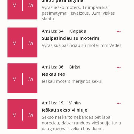
Vyras iesko moters. Trumpalaikiai
pasimatymai , isvaizdus, 32m. Viskas
slapta.
Amžius: 64
Klaipėda
Susipazinciau su moterim
Vyras susipazinciau su moterimm Vedes
Amžius: 36
Biržai
Ieskau sex
Ieskau moters merginos sexui
Amžius: 19
Vilnius
Ieškau sekso vilniuje
Sekso nei karto nebandes bet labai
noreciau, dabar randuos viešbutije turiu
daug meow ir veliau bus dumu.