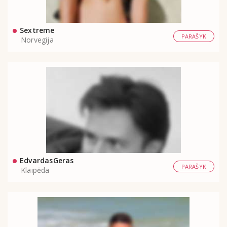
Sextreme
PARAŠYK
Norvegija
EdvardasGeras
PARAŠYK
Klaipėda