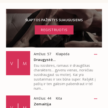
SLAPTOS PAŽINTYS SUAUGUSIEMS
REGISTRUOTIS
Amžius: 57
Klaipėda
Draugystė...
Esu issiskires, ramaus ir draugiškas
charakteris... gyvenu vienas, norėčiau
susidraugaut su moterį. Kai yra
susitarimas ir sex būna super. Rašykit į
paštą ir ten galėsim pabendraut ir tel
num...
Amžius: 44
Kita
Zemaitija