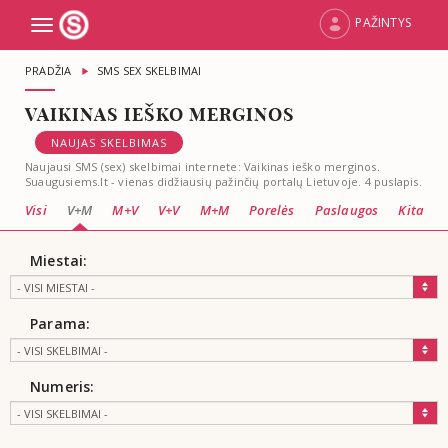
PAŽINTYS
Toggle
navigation
PRADŽIA
SMS SEX SKELBIMAI
VAIKINAS IEŠKO MERGINOS
NAUJAS SKELBIMAS
Naujausi SMS (sex) skelbimai internete: Vaikinas ieško merginos.
Suaugusiems.lt - vienas didžiausių pažinčių portalų Lietuvoje. 4 puslapis.
Visi
V+M
M+V
V+V
M+M
Porelės
Paslaugos
Kita
Miestai:
Parama:
Numeris: