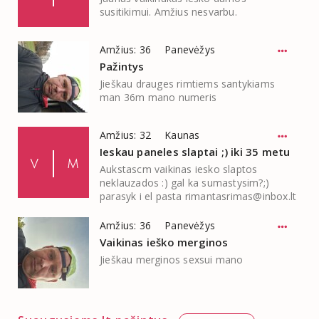
susitikimui. Amžius nesvarbu.
Amžius: 36
Panevėžys
Pažintys
Jieškau drauges rimtiems santykiams
man 36m mano numeris
Amžius: 32
Kaunas
Ieskau paneles slaptai ;) iki 35 metu
Aukstascm vaikinas iesko slaptos
neklauzados :) gal ka sumastysim?;)
parasyk i el pasta
rimantasrimas@inbox.lt
Amžius: 36
Panevėžys
Vaikinas ieško merginos
Jieškau merginos sexsui mano