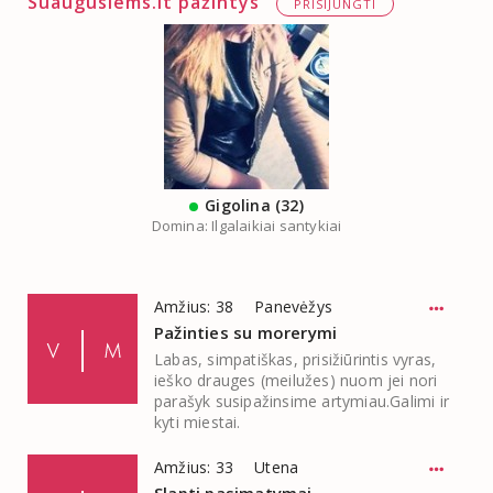
Suaugusiems.lt pažintys
PRISIJUNGTI
Gigolina (32)
Domina: Ilgalaikiai santykiai
Amžius: 38
Panevėžys
Pažinties su morerymi
Labas, simpatiškas, prisižiūrintis vyras,
ieško drauges (meilužes) nuom jei nori
parašyk susipažinsime artymiau.Galimi ir
kyti miestai.
Amžius: 33
Utena
Slapti pasimatymai