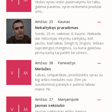
Vedes vyras iesko pasimatymu be tabu,
galima parama, vyrai nedomina pradziai
sms,
Amžius: 25
Kaunas
Nekaltybęs praradimas
Sveiki, 25 m. vaikinas iš Kauno. Niekada
dar neturėjau intymių santykių, bet
jaučiu, kad laikas žengti šį žingsnį. Ieškau
supratingos merginos, su kuria galėčiau
pirmą kartą tai patirti be streso...
Amžius: 38
Panevėžys
Meilužes
Labas, simpatiškas, prisižiūrintis vyras su
big ieško meilužes nuo 35m jei
susidominai parašyk ir pažinsi labiau
mane. Nr.
Amžius: 27
Marijampolė
Jaunas seksiuko
Jaunas vaikinukas ieško damos