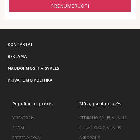
PRENUMERUOTI
KONTAKTAI
REKLAMA
NAUDOJIMOSI TAISYKLĖS
PRIVATUMO POLITIKA
Populiarios prekės
Mūsų parduotuvės
VIBRATORIAI
GEDIMINO PR. 45, VILNIUS
ŽIEDAI
P. LUKŠIO G. 2, VILNIUS
PREZERVATYVAI
AKROPOLIS