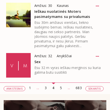
Amžius: 30
Kaunas
Ieškau nuolatinės Moters
pasimatymams su privalumais
Esu 30m amžiaus vienišas, liekno
sudėjimo bernas. Ieškau nuolatinės,
daugiau nei sekso partnerės. Man
įdomios naujos patirtys. Gerbiu
privatuma, ir nesu įkirus. Pirmam
pasimatymui galiu pakviesti...
Amžius: 32
Anykščiai
Sex
Esu 32 m vyras ieškau merginos su kuria
galima butu susitikti
1
...
3
4
5
...
683
ANKSTESNIS
SEKANTIS