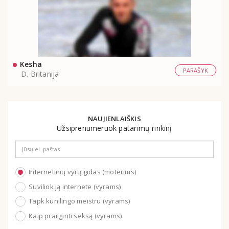
Kesha
PARAŠYK
D. Britanija
NAUJIENLAIŠKIS
Užsiprenumeruok patarimų rinkinį
Email
address
Internetinių vyrų gidas (moterims)
Suviliok ją internete (vyrams)
Tapk kunilingo meistru (vyrams)
Kaip prailginti seksą (vyrams)