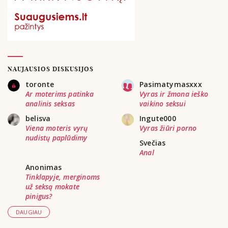
NAUJAUSIOS DISKUSIJOS
toronte
Pasimatymasxxx
Ar moterims patinka
Vyras ir žmona ieško
analinis seksas
vaikino seksui
belisva
Ingute000
Viena moteris vyrų
Vyras žiūri porno
nudistų paplūdimy
Svečias
Anal
Anonimas
Tinklapyje, merginoms
už seksą mokate
pinigus?
DAUGIAU