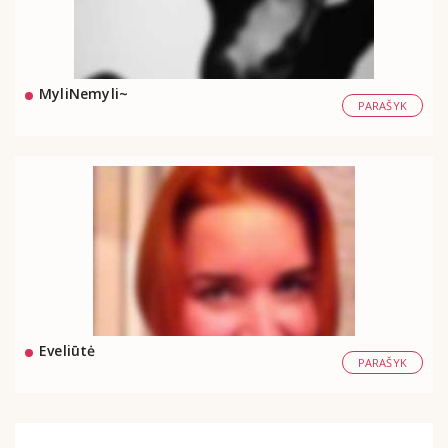
MyliNemyli~
PARAŠYK
Eveliūtė
PARAŠYK