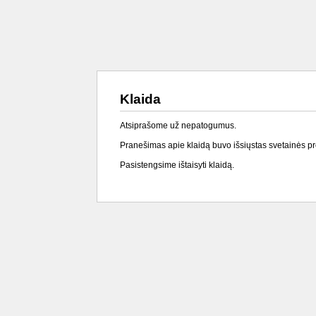
Klaida
Atsiprašome už nepatogumus.
Pranešimas apie klaidą buvo išsiųstas svetainės p
Pasistengsime ištaisyti klaidą.