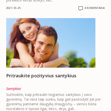
poreikius! Retas atvejis, kai...
2021-10-25
4 KOMENTARAI
Pritraukite pozityvius santykius
Santykiai
Sužinokite, kaip pritraukti teigiamus santykius į savo
gyvenimą. Tai nėra taip sunku, kaip gali pasirodyti! Juk per
gyvenimą patiriame daugybę draugysčių – vienos būna
nuostabios ir tęsiasi ilgai, kitos, deja, gali...