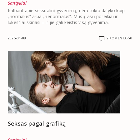
Santykiai
Kalbant apie seksualinį gyvenimą, nėra tokio dalyko kaip
„normalus“ arba „nenormalus“. Mūsų visų poreikiai ir
lūkesčiai skiriasi – ir jie gali keistis visą gyvenimą.
2025-01-09
2 KOMENTARAI
Seksas pagal grafiką
Santykiai