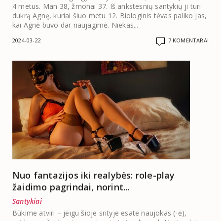
4 metus. Man 38, žmonai 37. Iš ankstesnių santykių ji turi
dukrą Agnę, kuriai šiuo metu 12. Biologinis tėvas paliko jas,
kai Agnė buvo dar naujagimė. Niekas...
2024-03-22
7 KOMENTARAI
Nuo fantazijos iki realybės: role-play
žaidimo pagrindai, norint...
Santykiai
Būkime atviri – jeigu šioje srityje esate naujokas (-ė),