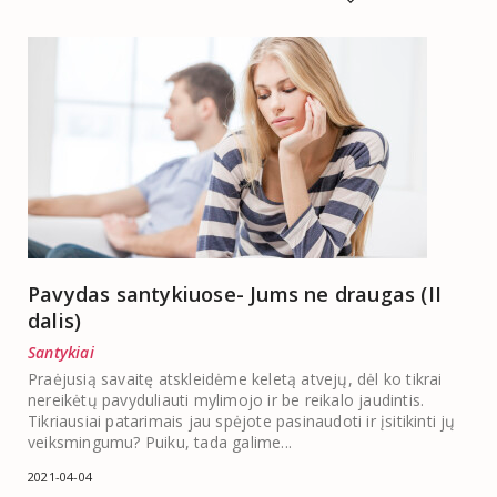
Pavydas santykiuose- Jums ne draugas (II
dalis)
Santykiai
Praėjusią savaitę atskleidėme keletą atvejų, dėl ko tikrai
nereikėtų pavyduliauti mylimojo ir be reikalo jaudintis.
Tikriausiai patarimais jau spėjote pasinaudoti ir įsitikinti jų
veiksmingumu? Puiku, tada galime...
2021-04-04