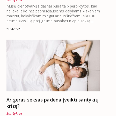
Mūsų dienotvarkės dažnai būna taip perpildytos, kad
nelieka laiko net paprasčiausiems dalykams – skaniam
maistui, kokybiškam miegui ar nuoširdžiam laikui su
artimaisiais. Tą patį galima pasakyti ir apie seksą....
2024-12-29
Ar geras seksas padeda įveikti santykių
krizę?
Santykiai