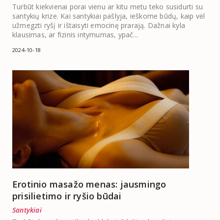
Turbūt kiekvienai porai vienu ar kitu metu teko susidurti su
santykių krize. Kai santykiai pašlyja, ieškome būdų, kaip vėl
užmegzti ryšį ir ištaisyti emocinę prarają. Dažnai kyla
klausimas, ar fizinis intymumas, ypač...
2024-10-18
Erotinio masažo menas: jausmingo
prisilietimo ir ryšio būdai
Santykiai