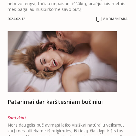
nebuvo lengvi, tačiau nepaisant iššūkių, praėjusiais metais
mes pagaliau nusipirkome savo butą.
2024-02-12
8 KOMENTARAI
Patarimai dar karštesniam bučiniui
Santykiai
Nors daugelis bučiavimąsi laiko visiškai natūraliu veiksmu,
kurį mes atliekame iš prigimties, iš tiesų čia slypi ir šis tas