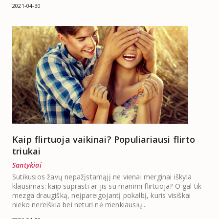
2021-04-30
Kaip flirtuoja vaikinai? Populiariausi flirto
triukai
Santykiai
Sutikusios žavų nepažįstamąjį ne vienai merginai iškyla
klausimas: kaip suprasti ar jis su manimi flirtuoja? O gal tik
mezga draugišką, neįpareigojantį pokalbį, kuris visiškai
nieko nereiškia bei neturi nė menkiausių...