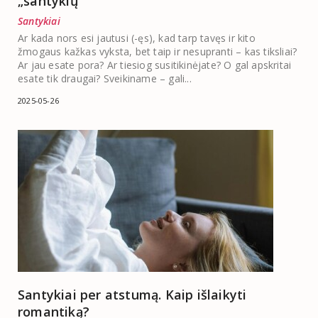
„santykių“
Santykiai
Ar kada nors esi jautusi (-ęs), kad tarp tavęs ir kito
žmogaus kažkas vyksta, bet taip ir nesupranti – kas tiksliai?
Ar jau esate pora? Ar tiesiog susitikinėjate? O gal apskritai
esate tik draugai? Sveikiname – gali...
2025-05-26
Santykiai per atstumą. Kaip išlaikyti
romantiką?