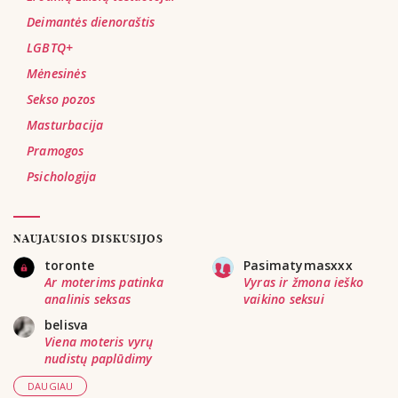
Deimantės dienoraštis
LGBTQ+
Mėnesinės
Sekso pozos
Masturbacija
Pramogos
Psichologija
NAUJAUSIOS DISKUSIJOS
toronte
Pasimatymasxxx
Ar moterims patinka
Vyras ir žmona ieško
analinis seksas
vaikino seksui
belisva
Viena moteris vyrų
nudistų paplūdimy
DAUGIAU