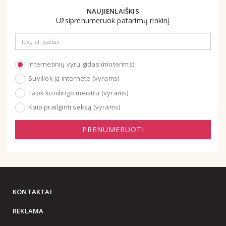
NAUJIENLAIŠKIS
Užsiprenumeruok patarimų rinkinį
Email
address
Internetinių vyrų gidas (moterims)
Suviliok ją internete (vyrams)
Tapk kunilingo meistru (vyrams)
Kaip prailginti seksą (vyrams)
PRENUMERUOTI
KONTAKTAI
REKLAMA