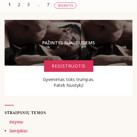
1
2
3
...
7
SEKANTIS
PAŽINTYS SUAUGUSIEMS
REGISTRUOTIS
Gyvenimas toks trumpas.
Patirk Nuotykį!
STRAIPSNIŲ TEMOS
Intymu
Santykiai