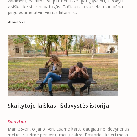
vaidmenų žaidimai su partneriu (-e) gali gąsdinti, atrodyti
visiškai keisti ir nepatogūs. Tačiau taip su seksu jau būna –
jeigu esame atviri vienas kitam ir...
2024-03-22
Skaitytojo laiškas. Išdavystės istorija
Santykiai
Man 35-eri, o jai 31-eri. Esame kartu daugiau nei devynerius
metus ir turime penkerių metų dukrą. Pastarieji keleri metai