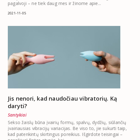
pagalvoji – ne tiek daug mes ir žinome apie...
2021-11-05
Jis nenori, kad naudočiau vibratorių. Ką
daryti?
Santykiai
Sekso žaislų būna įvairių formų, spalvų, dydžių, siūlančių
įvairiausias vibracijų variacijas. Be viso to, jie sukurti taip,
kad patenkintų skirtingus poreikius. Išgirdote teisingai –