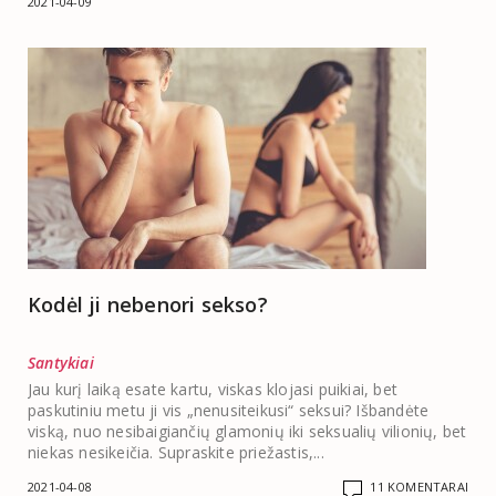
2021-04-09
Kodėl ji nebenori sekso?
Santykiai
Jau kurį laiką esate kartu, viskas klojasi puikiai, bet
paskutiniu metu ji vis „nenusiteikusi“ seksui? Išbandėte
viską, nuo nesibaigiančių glamonių iki seksualių vilionių, bet
niekas nesikeičia. Supraskite priežastis,...
2021-04-08
11 KOMENTARAI