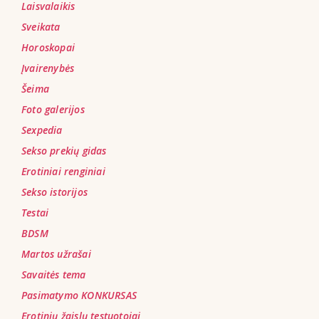
Laisvalaikis
Sveikata
Horoskopai
Įvairenybės
Šeima
Foto galerijos
Sexpedia
Sekso prekių gidas
Erotiniai renginiai
Sekso istorijos
Testai
BDSM
Martos užrašai
Savaitės tema
Pasimatymo KONKURSAS
Erotinių žaislų testuotojai