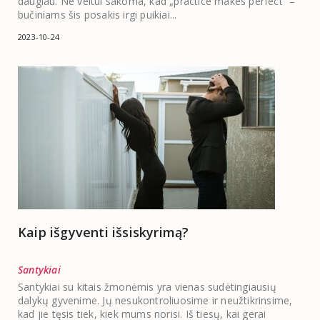
daugiau. Ne veltui sakoma, kad „practice makes perfect“ –
bučiniams šis posakis irgi puikiai...
2023-10-24
Kaip išgyventi išsiskyrimą?
Santykiai
Santykiai su kitais žmonėmis yra vienas sudėtingiausių
dalykų gyvenime. Jų nesukontroliuosime ir neužtikrinsime,
kad jie tęsis tiek, kiek mums norisi. Iš tiesų, kai gerai