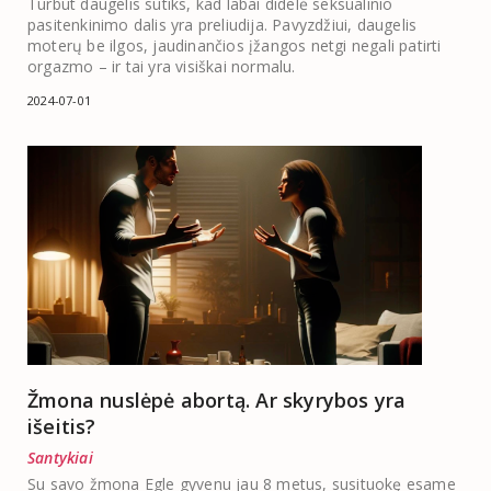
Turbūt daugelis sutiks, kad labai didelė seksualinio
pasitenkinimo dalis yra preliudija. Pavyzdžiui, daugelis
moterų be ilgos, jaudinančios įžangos netgi negali patirti
orgazmo – ir tai yra visiškai normalu.
2024-07-01
Žmona nuslėpė abortą. Ar skyrybos yra
išeitis?
Santykiai
Su savo žmona Egle gyvenu jau 8 metus, susituokę esame