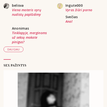
belisva
Ingute000
Viena moteris vyrų
Vyras žiūri porno
nudistų paplūdimy
Svečias
Anal
Anonimas
Tinklapyje, merginoms
už seksą mokate
pinigus?
DAUGIAU
SEX PAŽINTYS