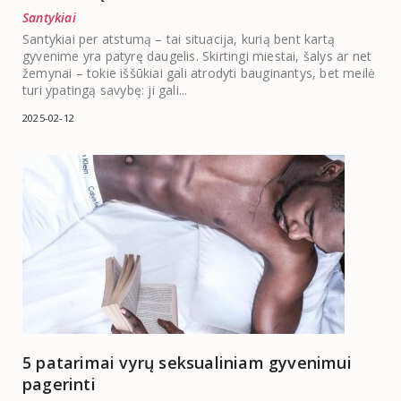
Santykiai
Santykiai per atstumą – tai situacija, kurią bent kartą
gyvenime yra patyrę daugelis. Skirtingi miestai, šalys ar net
žemynai – tokie iššūkiai gali atrodyti bauginantys, bet meilė
turi ypatingą savybę: ji gali...
2025-02-12
5 patarimai vyrų seksualiniam gyvenimui
pagerinti