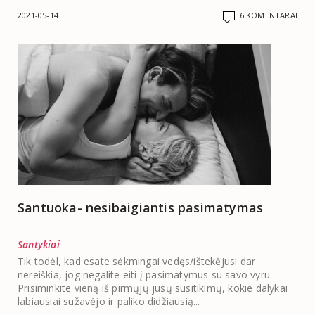
2021-05-14
6 KOMENTARAI
Santuoka- nesibaigiantis pasimatymas
Santykiai
Tik todėl, kad esate sėkmingai vedęs/ištekėjusi dar
nereiškia, jog negalite eiti į pasimatymus su savo vyru.
Prisiminkite vieną iš pirmųjų jūsų susitikimų, kokie dalykai
labiausiai sužavėjo ir paliko didžiausią...