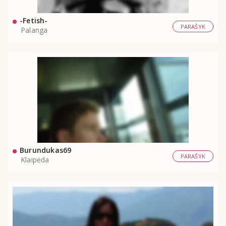
-Fetish-
PARAŠYK
Palanga
Burundukas69
PARAŠYK
Klaipėda