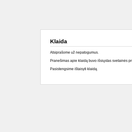
Klaida
Atsiprašome už nepatogumus.
Pranešimas apie klaidą buvo išsiųstas svetainės p
Pasistengsime ištaisyti klaidą.