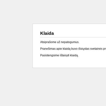
Klaida
Atsiprašome už nepatogumus.
Pranešimas apie klaidą buvo išsiųstas svetainės p
Pasistengsime ištaisyti klaidą.