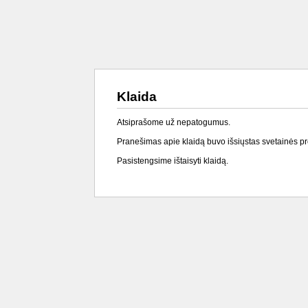
Klaida
Atsiprašome už nepatogumus.
Pranešimas apie klaidą buvo išsiųstas svetainės p
Pasistengsime ištaisyti klaidą.