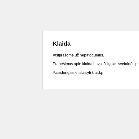
Klaida
Atsiprašome už nepatogumus.
Pranešimas apie klaidą buvo išsiųstas svetainės p
Pasistengsime ištaisyti klaidą.