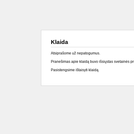
Klaida
Atsiprašome už nepatogumus.
Pranešimas apie klaidą buvo išsiųstas svetainės p
Pasistengsime ištaisyti klaidą.