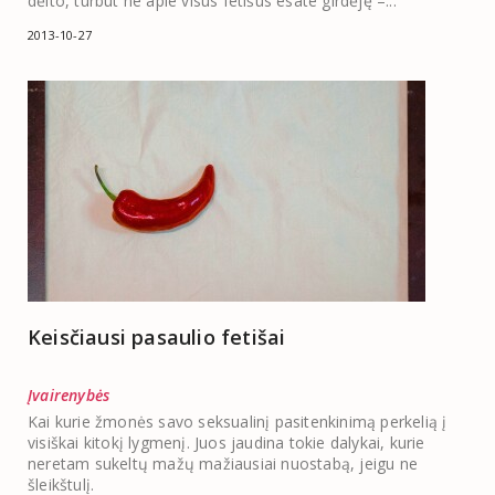
dėlto, turbūt ne apie visus fetišus esate girdėję –...
2013-10-27
Keisčiausi pasaulio fetišai
Įvairenybės
Kai kurie žmonės savo seksualinį pasitenkinimą perkelią į
visiškai kitokį lygmenį. Juos jaudina tokie dalykai, kurie
neretam sukeltų mažų mažiausiai nuostabą, jeigu ne
šleikštulį.