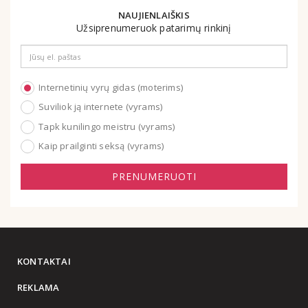
NAUJIENLAIŠKIS
Užsiprenumeruok patarimų rinkinį
Email
address
Internetinių vyrų gidas (moterims)
Suviliok ją internete (vyrams)
Tapk kunilingo meistru (vyrams)
Kaip prailginti seksą (vyrams)
PRENUMERUOTI
KONTAKTAI
REKLAMA