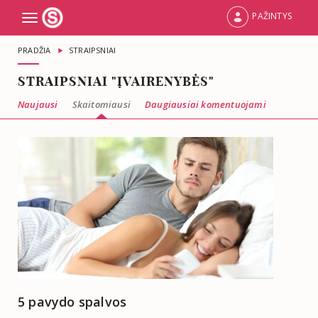
PAŽINTYS
Toggle
navigation
PRADŽIA
STRAIPSNIAI
STRAIPSNIAI "ĮVAIRENYBĖS"
Naujausi
Skaitomiausi
Daugiausiai komentuojami
5 pavydo spalvos