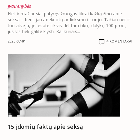
Įvairenybės
Net ir mažiausiai patyręs žmogus tikrai kažką žino apie
seksą – bent jau anekdotų ar linksmų istorijų. Tačiau net ir
tuo atveju, jei esate tikras dėl tam tikrų dalykų 100 proc.,
jūs vis tiek galite klysti. Kai kuriais...
2020-07-01
4 KOMENTARAI
15 įdomių faktų apie seksą