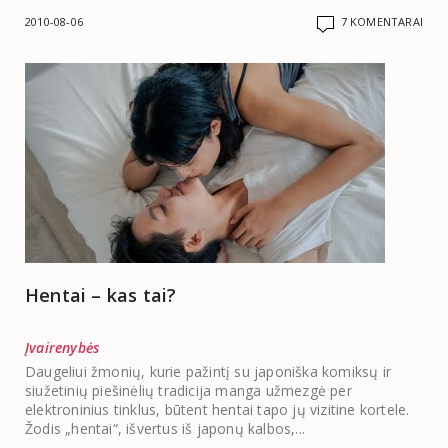
2010-08-06
7 KOMENTARAI
Hentai – kas tai?
Įvairenybės
Daugeliui žmonių, kurie pažintį su japoniška komiksų ir
siužetinių piešinėlių tradicija manga užmezgė per
elektroninius tinklus, būtent hentai tapo jų vizitine kortele.
Žodis „hentai“, išvertus iš japonų kalbos,...