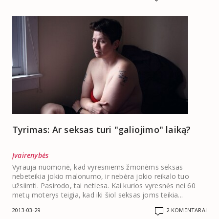
Tyrimas: Ar seksas turi "galiojimo" laiką?
Įvairenybės
Vyrauja nuomonė, kad vyresniems žmonėms seksas
nebeteikia jokio malonumo, ir nebėra jokio reikalo tuo
užsiimti. Pasirodo, tai netiesa. Kai kurios vyresnės nei 60
metų moterys teigia, kad iki šiol seksas joms teikia...
2013-03-29
2 KOMENTARAI