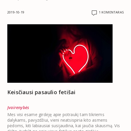
2019-10-19
1 KOMENTARAS
Keisčiausi pasaulio fetišai
Įvairenybės
Mes visi esame girdėję apie potraukį tam tikriems
dalykams, pavyzdžiui, vieni neatsispiria kito asmens
pėdoms, kiti labiausiai susijaudina, kai jaučia skausmą. Vis