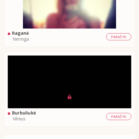
Raganė
PARAŠYK
Neringa
Burbuliukė
PARAŠYK
Vilnius