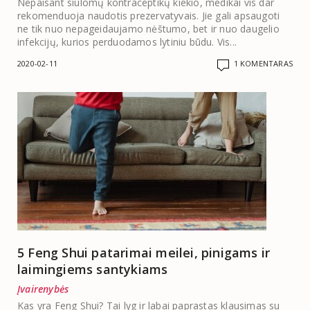
Nepaisant siūlomų kontraceptikų kiekio, medikai vis dar
rekomenduoja naudotis prezervatyvais. Jie gali apsaugoti
ne tik nuo nepageidaujamo nėštumo, bet ir nuo daugelio
infekcijų, kurios perduodamos lytiniu būdu. Vis...
2020-02-11
1 KOMENTARAS
5 Feng Shui patarimai meilei, pinigams ir
laimingiems santykiams
Įvairenybės
Kas yra Feng Shui? Tai lyg ir labai paprastas klausimas su