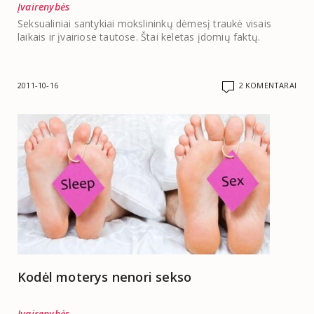
Įvairenybės
Seksualiniai santykiai mokslininkų dėmesį traukė visais
laikais ir įvairiose tautose. Štai keletas įdomių faktų.
2011-10-16
2 KOMENTARAI
Kodėl moterys nenori sekso
Įvairenybės