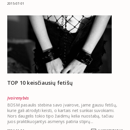
2015-07-01
TOP 10 keisčiausių fetišų
Įvairenybės
BDSM pasaulis stebina savo įvairove, jame gausu fetišų,
kurie gali atrodyti keisti, o kartais net sunkiai suvokiami.
Nors daugelis tokio tipo žaidimų kelia nuostabą, tačiau
juos praktikuojantys asmenys patiria stiprų...