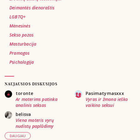
Deimantės dienoraštis
LGBTQ+
Mėnesinės
Sekso pozos
Masturbacija
Pramogos
Psichologija
NAUJAUSIOS DISKUSIJOS
toronte
Pasimatymasxxx
Ar moterims patinka
Vyras ir žmona ieško
analinis seksas
vaikino seksui
belisva
Viena moteris vyrų
nudistų paplūdimy
DAUGIAU