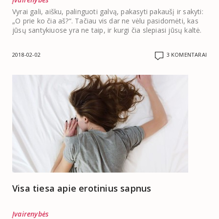
Vyrai gali, aišku, palinguoti galvą, pakasyti pakaušį ir sakyti:
„O prie ko čia aš?“. Tačiau vis dar ne vėlu pasidomėti, kas
jūsų santykiuose yra ne taip, ir kurgi čia slepiasi jūsų kaltė.
2018-02-02
3 KOMENTARAI
Visa tiesa apie erotinius sapnus
Įvairenybės