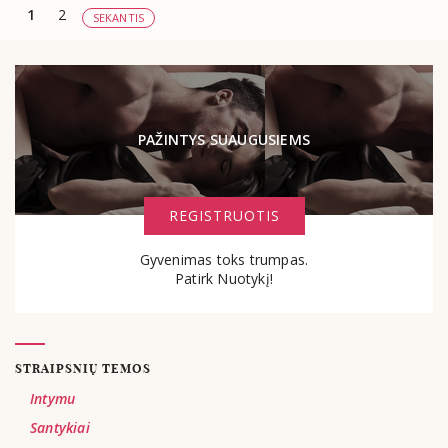
1
2
SEKANTIS
PAŽINTYS SUAUGUSIEMS
REGISTRUOTIS
Gyvenimas toks trumpas.
Patirk Nuotykį!
STRAIPSNIŲ TEMOS
Intymu
Santykiai