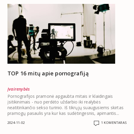
TOP 16 mitų apie pornografiją
Įvairenybės
Pornografijos pramonė apgaubta mitais ir klaidingais
įsitikinimais - nuo perdėto uždarbio iki realybės
neatitinkančio sekso turinio. Iš tikrųjų suaugusiems skirtas
pramogų pasaulis yra kur kas sudėtingesnis, apimantis...
2024-11-02
1 KOMENTARAS