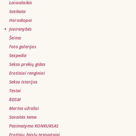
Laisvalaikis
Sveikata
Horoskopai
Įvairenybės
Šeima
Foto galerijos
Sexpedia
Sekso prekių gidas
Erotiniai renginiai
Sekso istorijos
Testai
BDSM
Martos užrašai
Savaitės tema
Pasimatymo KONKURSAS
Erotinių žaislų testuotojai