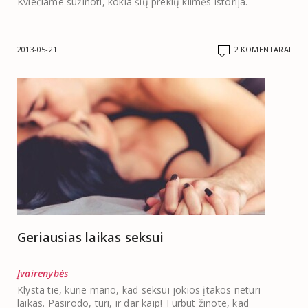
Kviečiame sužinoti, kokia šių prekių kilmės istorija.
2013-05-21
2 KOMENTARAI
Geriausias laikas seksui
Įvairenybės
Klysta tie, kurie mano, kad seksui jokios įtakos neturi
laikas. Pasirodo, turi, ir dar kaip! Turbūt žinote, kad