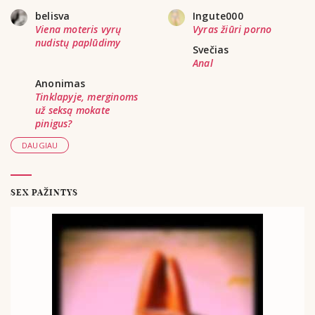
belisva
Ingute000
Viena moteris vyrų
Vyras žiūri porno
nudistų paplūdimy
Svečias
Anal
Anonimas
Tinklapyje, merginoms
už seksą mokate
pinigus?
DAUGIAU
SEX PAŽINTYS