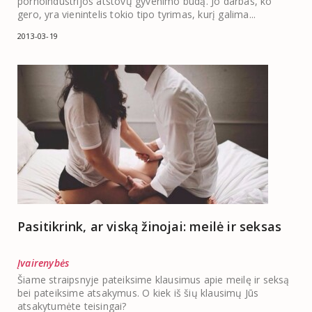
pornoindustrijos atstovų gyvenimo būdą. Jo darbas, ko
gero, yra vienintelis tokio tipo tyrimas, kurį galima...
2013-03-19
Pasitikrink, ar viską žinojai: meilė ir seksas
Įvairenybės
Šiame straipsnyje pateiksime klausimus apie meilę ir seksą
bei pateiksime atsakymus. O kiek iš šių klausimų Jūs
atsakytumėte teisingai?