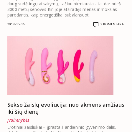
daug sudėtingų atsakymų, tačiau pirmiausia - tai dar prieš
3000 metų senovės Kinijoje atsiradęs menas ir mokslas
parodantis, kaip energetiškai subalansuoti...
2018-05-06
2 KOMENTARAI
Sekso žaislų evoliucija: nuo akmens amžiaus
iki šių dienų
Įvairenybės
Erotiniai žaisliukai – įprasta šiandieninio gyvenimo dalis.